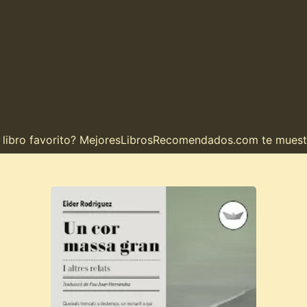
ro favorito? MejoresLibrosRecomendados.com te muestra el