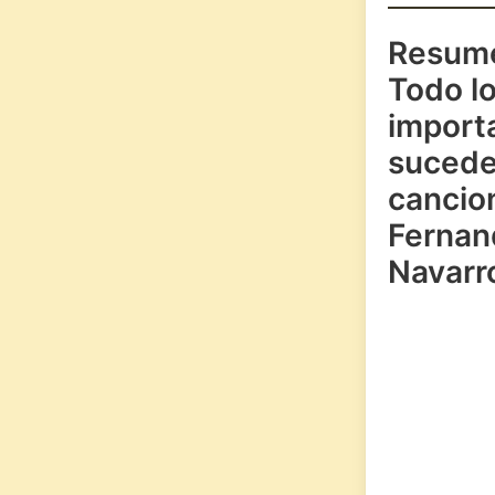
Resum
Todo l
import
sucede
cancio
Fernan
Navarr