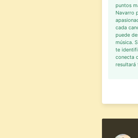
puntos má
Navarro p
apasionad
cada canc
puede des
música. S
te identi
conecta c
resultará