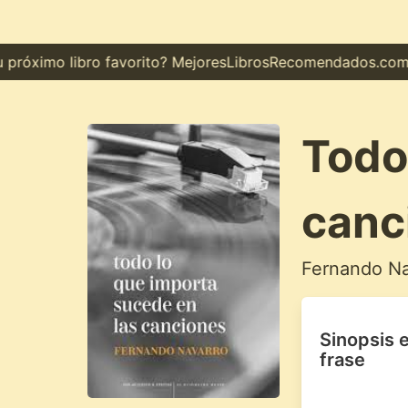
óximo libro favorito? MejoresLibrosRecomendados.com te 
Todo
canc
Fernando Na
Sinopsis 
frase