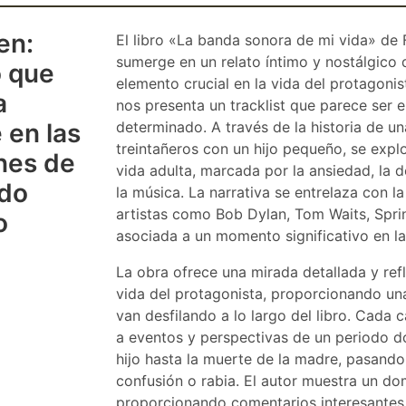
en:
El libro «La banda sonora de mi vida» de
sumerge en un relato íntimo y nostálgico 
o que
elemento crucial en la vida del protagonist
a
nos presenta un tracklist que parece ser e
 en las
determinado. A través de la historia de u
treintañeros con un hijo pequeño, se explo
nes de
vida adulta, marcada por la ansiedad, la 
do
la música. La narrativa se entrelaza con 
artistas como Bob Dylan, Tom Waits, Sprin
o
asociada a un momento significativo en la
La obra ofrece una mirada detallada y refl
vida del protagonista, proporcionando u
van desfilando a lo largo del libro. Cada
a eventos y perspectivas de un periodo d
hijo hasta la muerte de la madre, pasand
confusión o rabia. El autor muestra un dom
proporcionando comentarios interesantes 