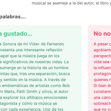
musical se asemeje a la del autor, el libro
palabras….
a gustado…
No no
a Sonora de mi Vida» de Fernando
A pesar d
resenta una interesante reflexión
agobiant
papel que la música juega en los
perspecti
significativos de nuestras vidas. La
vida sea
sumerge en la historia de un hombre
la influe
eintas que, tras una separación, busca
protagon
y sentido en la música. A través de
quienes 
s emblemáticas de artistas como Bob
Si bien e
m Waits, Patti Smith y otros, el autor
constant
 a explorar los altibajos emocionales
una canci
tagonista y cómo la música se
sobreactu
 con cada experiencia. Uno de los
que no co