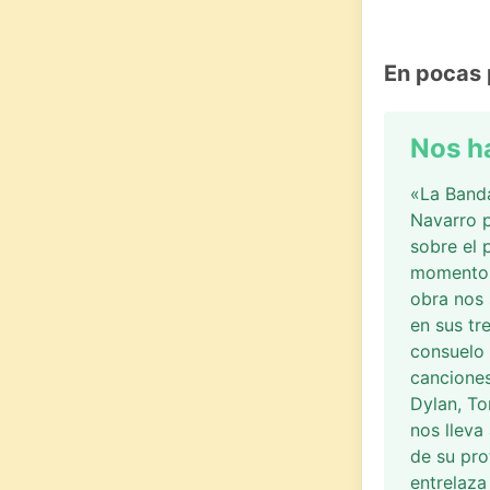
En pocas 
Nos h
«La Band
Navarro p
sobre el 
momentos 
obra nos 
en sus tr
consuelo 
cancione
Dylan, To
nos lleva
de su pro
entrelaza