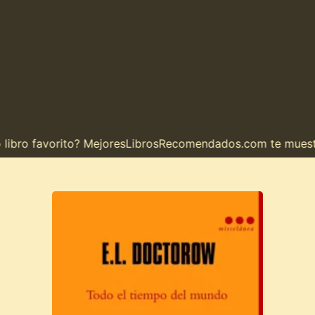
ro favorito? MejoresLibrosRecomendados.com te muestra e