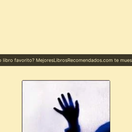
bro favorito? MejoresLibrosRecomendados.com te muestra e