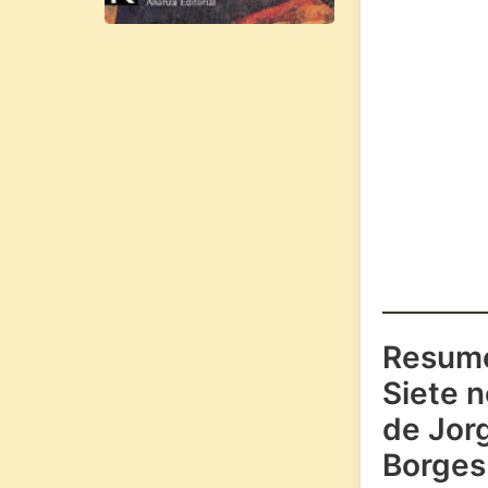
Resum
Siete 
de Jor
Borges