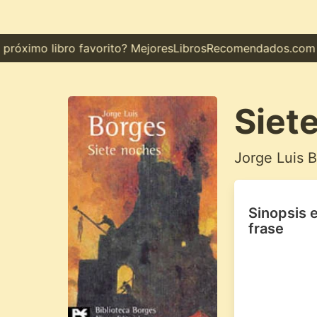
óximo libro favorito? MejoresLibrosRecomendados.com te m
Siet
Jorge Luis 
Sinopsis 
frase