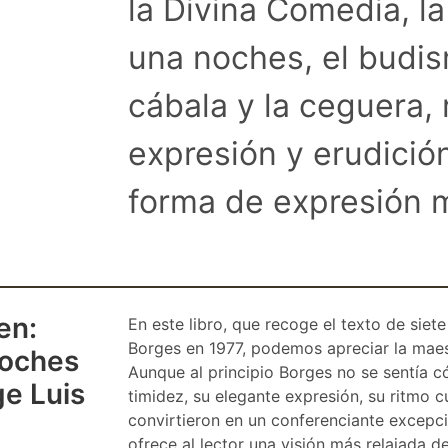
la Divina Comedia, la 
una noches, el budism
cábala y la ceguera,
expresión y erudició
forma de expresión m
en:
En este libro, que recoge el texto de siet
Borges en 1977, podemos apreciar la maes
noches
Aunque al principio Borges no se sentía
ge Luis
timidez, su elegante expresión, su ritmo c
convirtieron en un conferenciante excepci
ofrece al lector una visión más relajada d