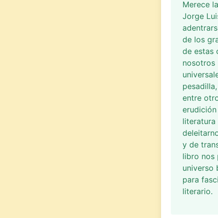
Merece la
Jorge Lui
adentrars
de los gr
de estas
nosotros 
universal
pesadilla
entre otr
erudición
literatur
deleitarn
y de tran
libro nos
universo 
para fasc
literario.