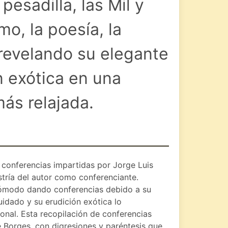
pesadilla, las Mil y
o, la poesía, la
 revelando su elegante
n exótica en una
ás relajada.
e conferencias impartidas por Jorge Luis
tría del autor como conferenciante.
 cómodo dando conferencias debido a su
uidado y su erudición exótica lo
onal. Esta recopilación de conferencias
e Borges, con digresiones y paréntesis que