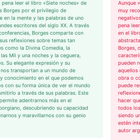
 pena leer el libro «Siete noches» de
Aunque «B
s Borges por el privilegio de
muy reco
e en la mente y las palabras de uno
negativos
andes escritores del siglo XX. A través
pena leer
 conferencias, Borges comparte con
en el lib
sus reflexiones sobre temas tan
abstracta
es como la Divina Comedia, la
Borges, c
, las Mil y una noches y la ceguera,
caracter
os. Su elegante expresión y su
pueden re
 nos transportan a un mundo de
aquellos 
a y conocimiento en el que podemos
obra o co
os con su forma única de ver el mundo
puede res
smitirlo a través de sus palabras. Este
reflexion
 permite adentrarnos más en el
hacer que
borgiano, descubriendo su capacidad
todos los
inarnos y maravillarnos con su genio
siendo un
estén int
autor arg