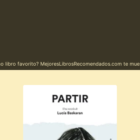
ibro favorito? MejoresLibrosRecomendados.com te muestra 