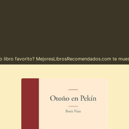
ibro favorito? MejoresLibrosRecomendados.com te muestra 