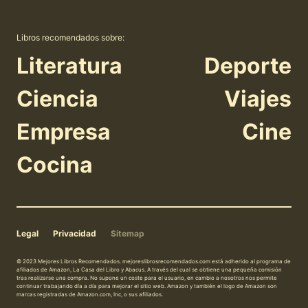
Libros recomendados sobre:
Literatura
Deporte
Ciencia
Viajes
Empresa
Cine
Cocina
Legal
Privacidad
Sitemap
© 2023 Mejores Libros Recomendados. mejoreslibrosrecomendados.com está adherido al programa de
afiliados de Amazon, La Casa del Libro y Abacus. A través del cual se obtiene una pequeña comisión
tras realizarse una compra. No supone un coste para el usuario, en cambio a nosotros nos permite
continuar trabajando día a día para mejorar el sitio web. Amazon y también el logo de Amazon son
marcas registradas de Amazon.com, Inc, o sus afiliados.