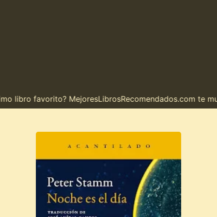
 libro favorito? MejoresLibrosRecomendados.com te muest