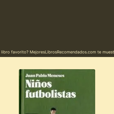
ro favorito? MejoresLibrosRecomendados.com te muestra el