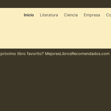
Inicio
Literatura
Ciencia
Empresa
Co
óximo libro favorito? MejoresLibrosRecomendados.com te m