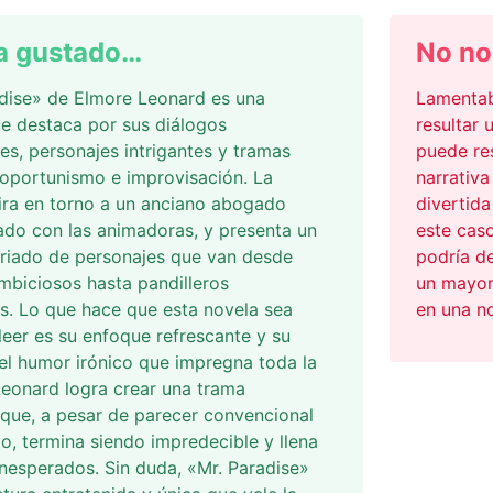
a gustado…
No no
dise» de Elmore Leonard es una
Lamentab
e destaca por sus diálogos
resultar 
es, personajes intrigantes y tramas
puede res
 oportunismo e improvisación. La
narrativ
gira en torno a un anciano abogado
divertida
do con las animadoras, y presenta un
este caso
riado de personajes que van desde
podría de
mbiciosos hasta pandilleros
un mayor 
. Lo que hace que esta novela sea
en una no
leer es su enfoque refrescante y su
el humor irónico que impregna toda la
 Leonard logra crear una trama
 que, a pesar de parecer convencional
pio, termina siendo impredecible y llena
inesperados. Sin duda, «Mr. Paradise»