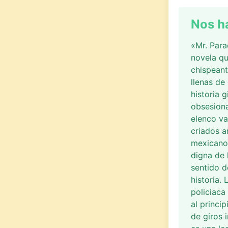
Nos h
«Mr. Para
novela qu
chispeant
llenas de
historia 
obsesiona
elenco va
criados a
mexicanos
digna de 
sentido d
historia.
policiaca
al princi
de giros 