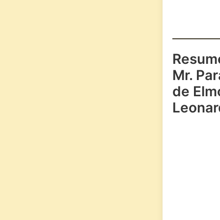
Resum
Mr. Pa
de Elm
Leonar