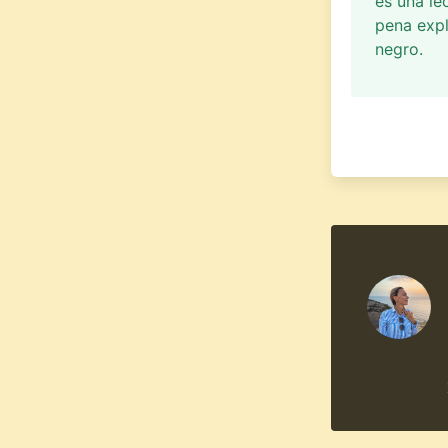
es una le
pena expl
negro.