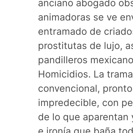
anciano abogado obs
animadoras se ve en
entramado de criado
prostitutas de lujo, 
pandilleros mexicano
Homicidios. La tram
convencional, pronto
impredecible, con pe
de lo que aparentan
e ironía que baña toda