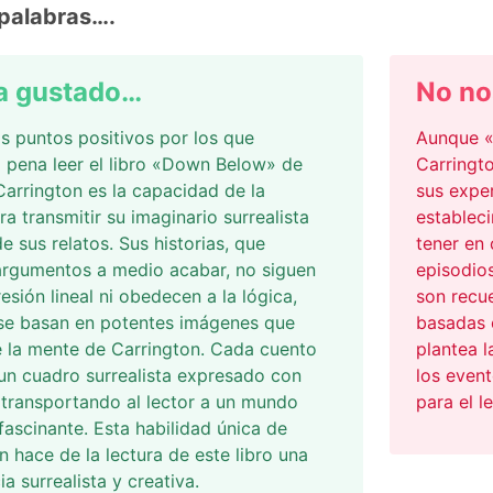
palabras….
a gustado…
No no
s puntos positivos por los que
Aunque «
 pena leer el libro «Down Below» de
Carringt
arrington es la capacidad de la
sus exper
ra transmitir su imaginario surrealista
estableci
de sus relatos. Sus historias, que
tener en 
argumentos a medio acabar, no siguen
episodio
esión lineal ni obedecen a la lógica,
son recu
 se basan en potentes imágenes que
basadas e
 la mente de Carrington. Cada cuento
plantea l
n cuadro surrealista expresado con
los event
 transportando al lector a un mundo
para el le
 fascinante. Esta habilidad única de
n hace de la lectura de este libro una
a surrealista y creativa.