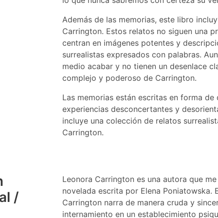
lo que nunca sabremos con certeza su ve
Además de las memorias, este libro incluy
Carrington. Estos relatos no siguen una pr
centran en imágenes potentes y descripc
surrealistas expresados con palabras. Au
medio acabar y no tienen un desenlace cl
complejo y poderoso de Carrington.
Las memorias están escritas en forma de 
experiencias desconcertantes y desorient
incluye una colección de relatos surrealis
Carrington.
n
Leonora Carrington es una autora que me 
novelada escrita por Elena Poniatowska. 
l /
Carrington narra de manera cruda y since
internamiento en un establecimiento psiqui