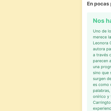
En pocas 
Nos h
Uno de lo
merece la
Leonora C
autora pa
a través 
parecen 
una progr
sino que
surgen de
es como u
palabras,
onírico y
Carringto
experienci