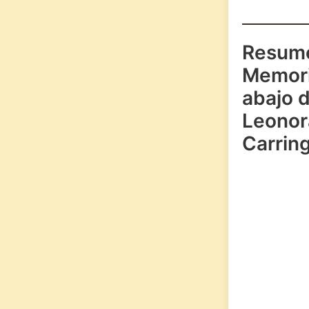
Resum
Memori
abajo 
Leonor
Carrin