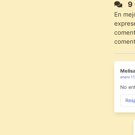
9 
En mej
exprese
comenta
coment
Melis
enero 17
No ent
Res