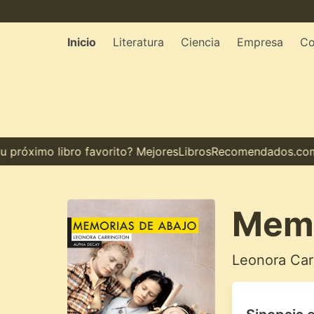
Inicio
Literatura
Ciencia
Empresa
Co
róximo libro favorito? MejoresLibrosRecomendados.com te 
Memo
Leonora Car