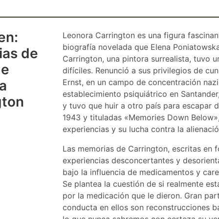
en:
Leonora Carrington es una figura fascinant
biografía novelada que Elena Poniatowska
as de
Carrington, una pintora surrealista, tuvo 
de
difíciles. Renunció a sus privilegios de cu
a
Ernst, en un campo de concentración nazi.
establecimiento psiquiátrico en Santander
gton
y tuvo que huir a otro país para escapar d
1943 y tituladas «Memories Down Below»
experiencias y su lucha contra la alienaci
Las memorias de Carrington, escritas en f
experiencias desconcertantes y desorienta
bajo la influencia de medicamentos y care
Se plantea la cuestión de si realmente est
por la medicación que le dieron. Gran par
conducta en ellos son reconstrucciones ba