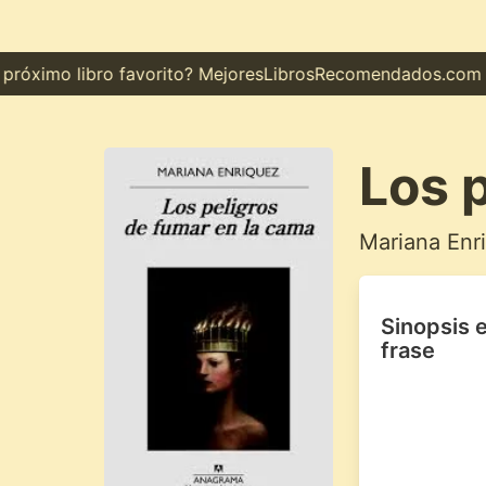
óximo libro favorito? MejoresLibrosRecomendados.com te m
Los 
Mariana Enr
Sinopsis 
frase