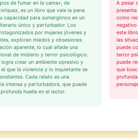
gros de fumar en la cama», de
A pesar d
nriquez, es un libro que vale la pena
presenta
su capacidad para sumergirnos en un
como rec
literario único y perturbador. Los
negativo 
protagonizados por mujeres jóvenes y
este libr
tes, exploran miedos y obsesiones
las situa
cación aparente, lo cual añade una
puede con
ional de misterio y terror psicológico.
terror ps
 logra crear un ambiente opresivo y
puede res
 el que la violencia y lo inquietante se
que busc
onstantes. Cada relato es una
profunda
ia intensa y perturbadora, que puede
personaje
 profunda huella en el lector.