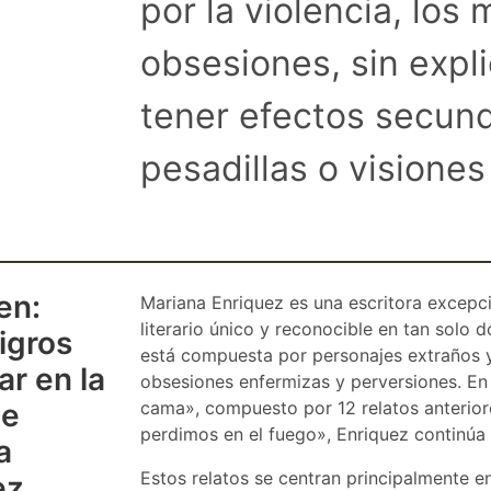
por la violencia, los 
obsesiones, sin expl
tener efectos secun
pesadillas o visione
en:
Mariana Enriquez es una escritora excepc
literario único y reconocible en tan solo 
igros
está compuesta por personajes extraños y 
r en la
obsesiones enfermizas y perversiones. En 
de
cama», compuesto por 12 relatos anterior
perdimos en el fuego», Enriquez continúa 
a
Estos relatos se centran principalmente e
ez