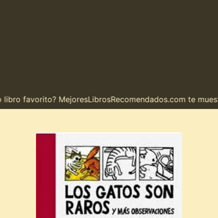
ro favorito? MejoresLibrosRecomendados.com te muestra e