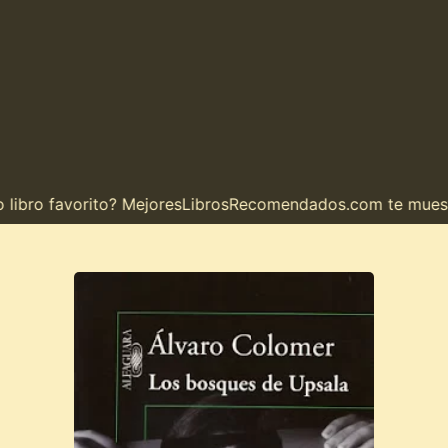
bro favorito? MejoresLibrosRecomendados.com te muestra e