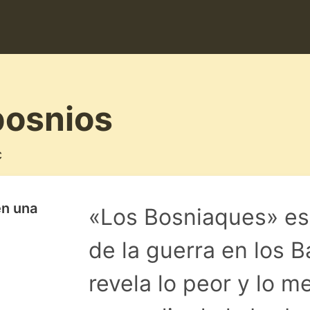
bosnios
c
en una
«Los Bosniaques» es
de la guerra en los 
revela lo peor y lo m