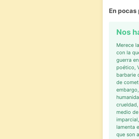
En pocas 
Nos h
Merece la
con la que
guerra en
poético, 
barbarie
de comete
embargo,
humanida
crueldad,
medio de 
imparcial
lamenta e
que son a