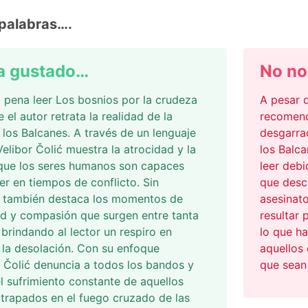
palabras….
a gustado…
No no
 pena leer Los bosnios por la crudeza
A pesar d
 el autor retrata la realidad de la
recomend
 los Balcanes. A través de un lenguaje
desgarrad
Velibor Čolić muestra la atrocidad y la
los Balca
 que los seres humanos son capaces
leer debi
r en tiempos de conflicto. Sin
que descr
 también destaca los momentos de
asesinato
d y compasión que surgen entre tanta
resultar 
 brindando al lector un respiro en
lo que ha
la desolación. Con su enfoque
aquellos 
, Čolić denuncia a todos los bandos y
que sean 
l sufrimiento constante de aquellos
trapados en el fuego cruzado de las