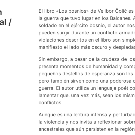
n
El libro «Los bosnios» de Velibor Čolić e
la guerra que tuvo lugar en los Balcanes.
l /
soldado en el ejército bosnio, el autor no
pueden surgir durante un conflicto armado.
violaciones descritos en el libro son sim
manifiesto el lado más oscuro y despiada
Sin embargo, a pesar de la crudeza de lo
presenta momentos de humanidad y compa
pequeños destellos de esperanza son los 
pero también sirven como una poderosa crí
guerra. El autor utiliza un lenguaje poético
lamentar que, una vez más, sean los mism
conflictos.
Aunque es una lectura intensa y perturbad
la violencia y nos invita a reflexionar so
ancestrales que aún persisten en la región