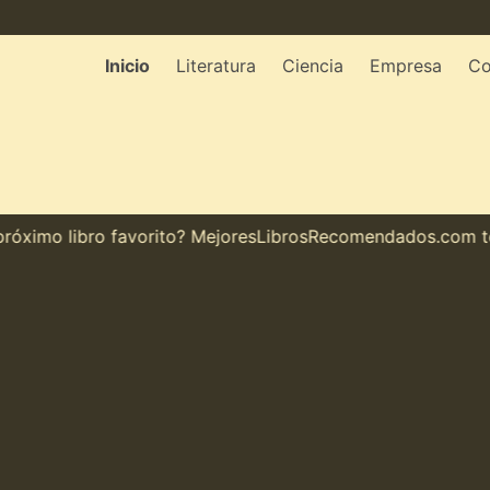
Inicio
Literatura
Ciencia
Empresa
Co
ximo libro favorito? MejoresLibrosRecomendados.com te mu