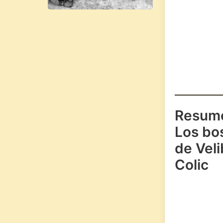
Resum
Los bo
de Veli
Colic