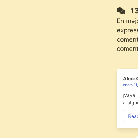
13
En mej
exprese
comenta
coment
Aleix
enero 11
¡Vaya,
a algu
Res