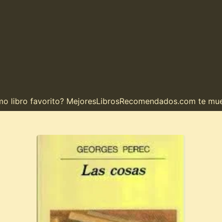
ibro favorito? MejoresLibrosRecomendados.com te muestra