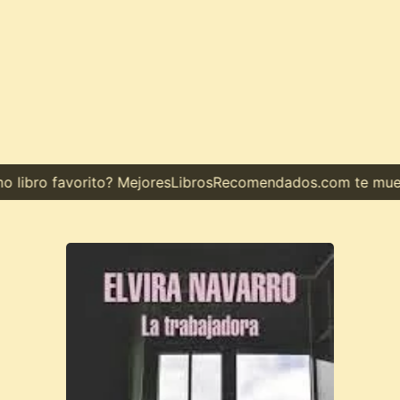
ibro favorito? MejoresLibrosRecomendados.com te muestra 