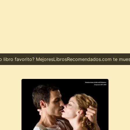
bro favorito? MejoresLibrosRecomendados.com te muestra e