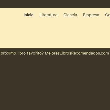
Inicio
Literatura
Ciencia
Empresa
Co
óximo libro favorito? MejoresLibrosRecomendados.com te m