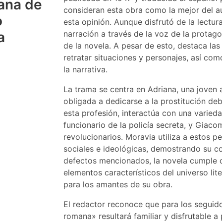
ana de
consideran esta obra como la mejor del au
o
esta opinión. Aunque disfrutó de la lectur
a
narración a través de la voz de la protago
de la novela. A pesar de esto, destaca la
retratar situaciones y personajes, así como
la narrativa.
La trama se centra en Adriana, una joven 
obligada a dedicarse a la prostitución de
esta profesión, interactúa con una varied
funcionario de la policía secreta, y Giaco
revolucionarios. Moravia utiliza a estos pe
sociales e ideológicas, demostrando su 
defectos mencionados, la novela cumple co
elementos característicos del universo lit
para los amantes de su obra.
El redactor reconoce que para los seguid
romana» resultará familiar y disfrutable a