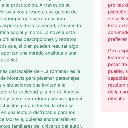
 a la prostitución. A través de su
prolijas 
 Moravia nos presenta una galería de
psicológi
s variopintos que representan
se vuelv
s aspectos de la sociedad, ofreciendo
Esta exte
rítica social y moral. La novela está
abrumado
e brillantes descripciones y retratos
prefieren
cos que, si bien pueden resultar algo
Otro asp
 aportan una mirada analítica y una
lectores 
ca social.
pesar de
más destacable de «La romana» es la
pueblo, 
 de Moravia para plasmar personajes
capacida
 y situaciones que invitan a la
resultan 
 sobre la sociedad y la moral. Aunque
de la nar
ión y la voz narradora puedan suponer
dificultar
bstáculos para el lector, la obra se
 en una lectura disfrutable para los
de Moravia, quienes encontrarán en
entos familiares del universo del autor.