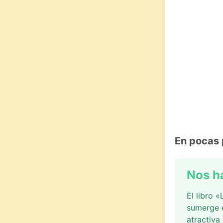
En pocas 
Nos h
El libro 
sumerge e
atractiva