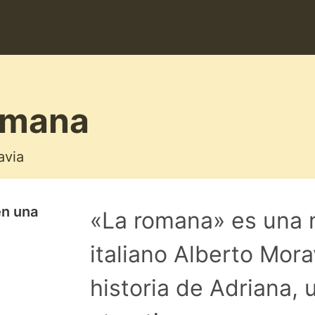
omana
avia
en una
«La romana» es una n
italiano Alberto Mora
historia de Adriana, 