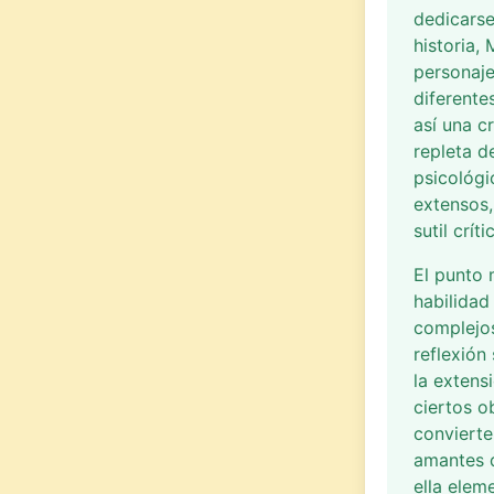
dedicarse
historia,
personaje
diferente
así una c
repleta d
psicológi
extensos,
sutil críti
El punto 
habilidad
complejos
reflexión
la extens
ciertos o
convierte
amantes 
ella elem