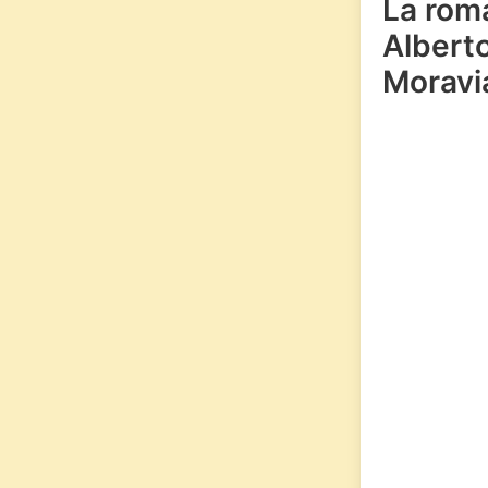
La rom
Albert
Moravi