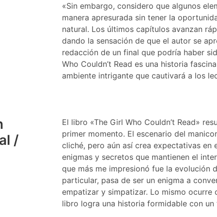
«Sin embargo, considero que algunos elem
manera apresurada sin tener la oportunid
natural. Los últimos capítulos avanzan rá
dando la sensación de que el autor se apre
redacción de un final que podría haber si
Who Couldn’t Read es una historia fascina
ambiente intrigante que cautivará a los le
n
El libro «The Girl Who Couldn’t Read» resul
primer momento. El escenario del manico
l /
cliché, pero aún así crea expectativas en e
enigmas y secretos que mantienen el inter
que más me impresionó fue la evolución de
particular, pasa de ser un enigma a conver
empatizar y simpatizar. Lo mismo ocurre c
libro logra una historia formidable con un