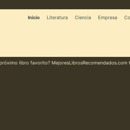
Inicio
Literatura
Ciencia
Empresa
Co
ximo libro favorito? MejoresLibrosRecomendados.com te mu