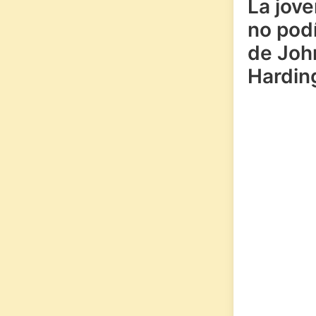
La jov
no podí
de Joh
Hardin