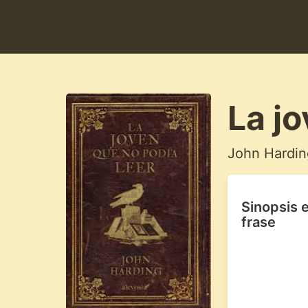
La jo
John Hardin
Sinopsis 
frase