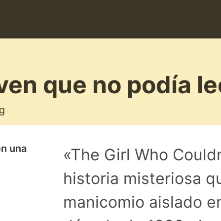
ven que no podía le
g
en una
«The Girl Who Could
historia misteriosa q
manicomio aislado en