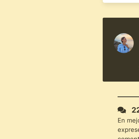
22
En mej
exprese
comenta