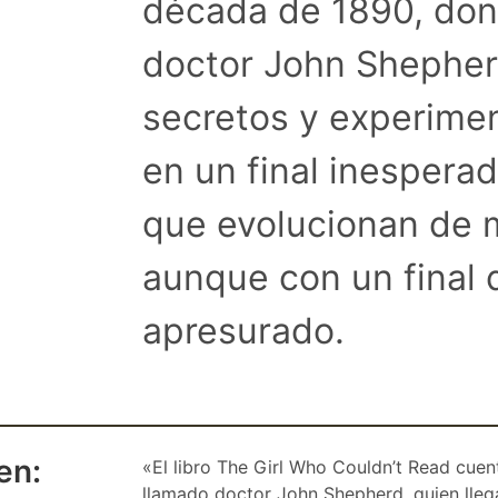
década de 1890, dond
doctor John Shepher
secretos y experim
en un final inespera
que evolucionan de 
aunque con un final
apresurado.
en:
«El libro The Girl Who Couldn’t Read cuent
llamado doctor John Shepherd, quien lleg