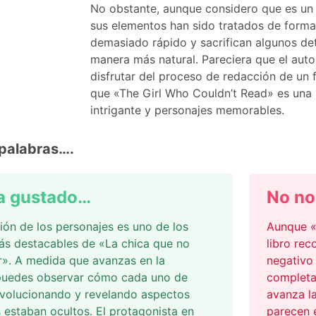
No obstante, aunque considero que es un 
sus elementos han sido tratados de forma
demasiado rápido y sacrifican algunos de
manera más natural. Pareciera que el autor
disfrutar del proceso de redacción de un 
que «The Girl Who Couldn’t Read» es una 
intrigante y personajes memorables.
palabras….
a gustado…
No no
ión de los personajes es uno de los
Aunque «
ás destacables de «La chica que no
libro re
r». A medida que avanzas en la
negativo
 puedes observar cómo cada uno de
completa
evolucionando y revelando aspectos
avanza la
 estaban ocultos. El protagonista en
parecen 