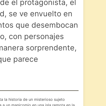
e el protagonista, el
d, se ve envuelto en
entos que desembocan
do, con personajes
manera sorprendente,
 que parece
a la historia de un misterioso sujeto
a a un manicomio en una isla remota en la