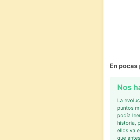
En pocas 
Nos h
La evoluc
puntos m
podía lee
historia,
ellos va 
que antes