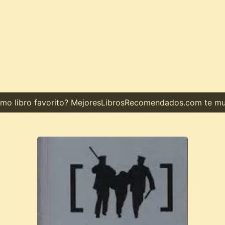
 libro favorito? MejoresLibrosRecomendados.com te muestr