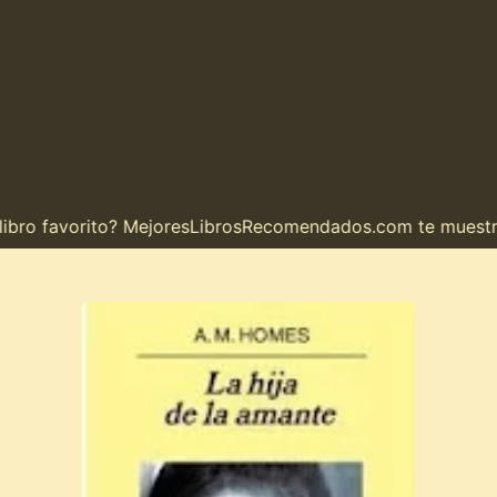
o favorito? MejoresLibrosRecomendados.com te muestra el 