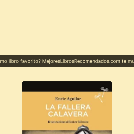
 libro favorito? MejoresLibrosRecomendados.com te muest