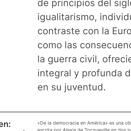
de principios del sig
igualitarismo, indivi
contraste con la Euro
como las consecuenci
la guerra civil, ofrec
integral y profunda 
en su juventud.
en:
«De la democracia en América» es una obra
escrita por Alexis de Tocqueville en dos 