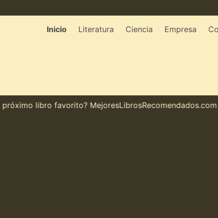
Inicio
Literatura
Ciencia
Empresa
Co
óximo libro favorito? MejoresLibrosRecomendados.com te m