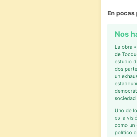
En pocas 
Nos h
La obra 
de Tocque
estudio d
dos parte
un exhaus
estadoun
democrát
sociedad 
Uno de l
es la vis
como un 
político 