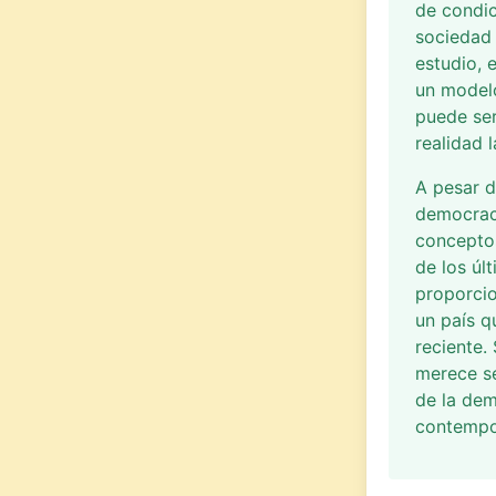
de condic
sociedad 
estudio, 
un modelo
puede se
realidad l
A pesar d
democrac
conceptos
de los úl
proporcio
un país q
reciente.
merece se
de la dem
contempo