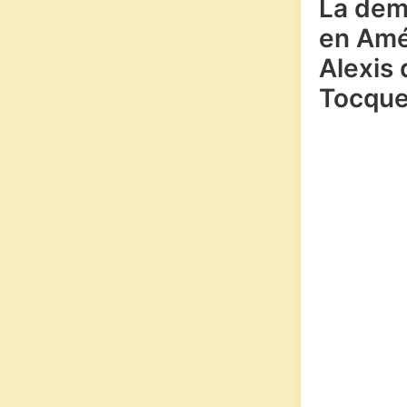
La dem
en Amé
Alexis 
Tocque