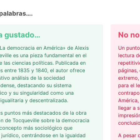
palabras….
a gustado…
No no
«La democracia en América» de Alexis
Un punto
ville es una pieza fundamental en el
lectura d
e las ciencias políticas. Publicada en
repetitiv
s entre 1835 y 1840, el autor ofrece
páginas, 
tivo análisis de la sociedad
extremo,
idense, destacando su sistema
para el l
ico y su singularidad como una
contrapo
igualitaria y descentralizada.
América,
llegar a 
os puntos más destacados de la obra
impresió
ión de Tocqueville sobre la democracia
conclusi
concepto más sociológico que
o jurídico, centrándose en la igualdad
A pesar d