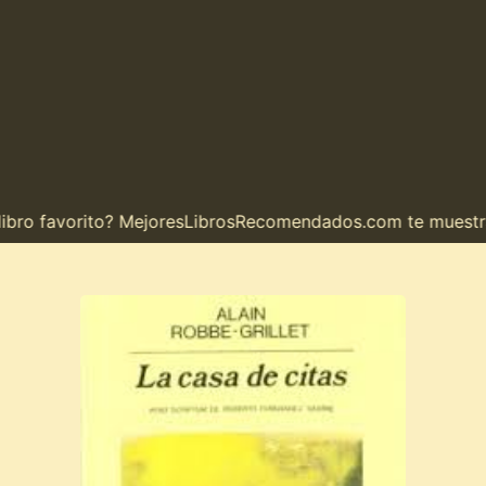
o favorito? MejoresLibrosRecomendados.com te muestra el 