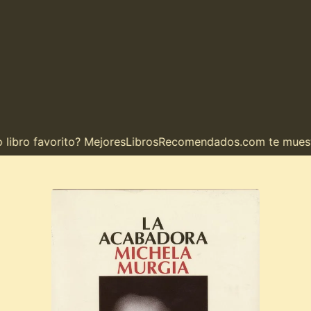
bro favorito? MejoresLibrosRecomendados.com te muestra e