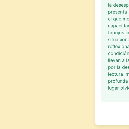
la desesp
presenta 
el que me
capacidad
tapujos l
situacion
reflexion
condición
llevan a 
por la de
lectura i
profunda 
lugar olv