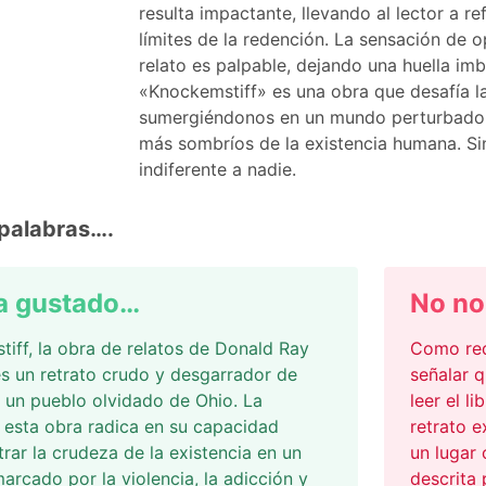
resulta impactante, llevando al lector a r
límites de la redención. La sensación de
relato es palpable, dejando una huella imb
«Knockemstiff» es una obra que desafía la
sumergiéndonos en un mundo perturbador 
más sombríos de la existencia humana. Si
indiferente a nadie.
palabras….
a gustado…
No no
iff, la obra de relatos de Donald Ray
Como red
es un retrato crudo y desgarrador de
señalar 
n un pueblo olvidado de Ohio. La
leer el l
 esta obra radica en su capacidad
retrato 
rar la crudeza de la existencia en un
un lugar 
arcado por la violencia, la adicción y
descrita 