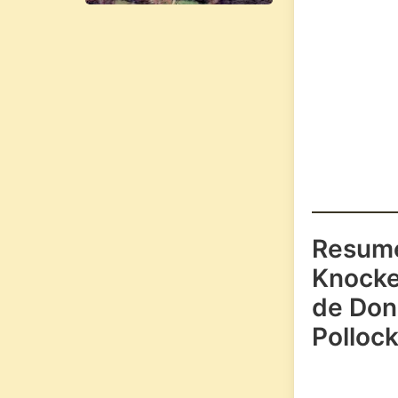
Resum
Knocke
de Don
Polloc