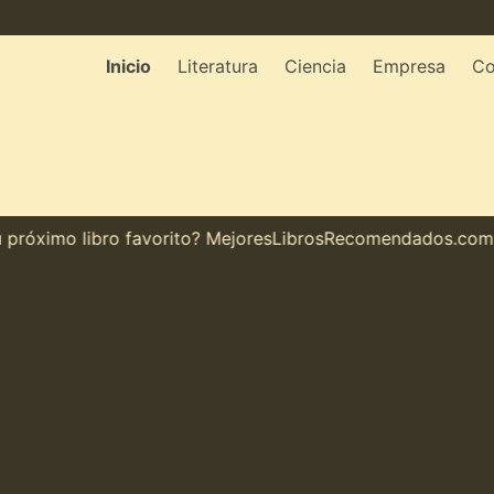
Inicio
Literatura
Ciencia
Empresa
Co
óximo libro favorito? MejoresLibrosRecomendados.com te m