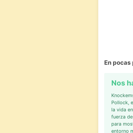
En pocas 
Nos h
Knockemst
Pollock, 
la vida e
fuerza de
para most
entorno m