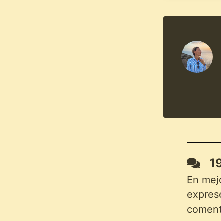
19
En mej
exprese
comenta