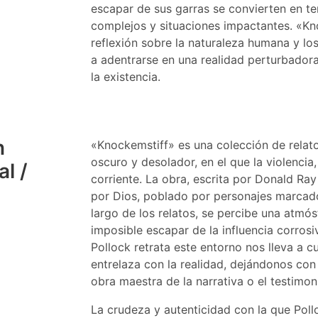
escapar de sus garras se convierten en t
complejos y situaciones impactantes. «K
reflexión sobre la naturaleza humana y lo
a adentrarse en una realidad perturbador
la existencia.
n
«Knockemstiff» es una colección de relat
oscuro y desolador, en el que la violenci
l /
corriente. La obra, escrita por Donald Ray
por Dios, poblado por personajes marcado
largo de los relatos, se percibe una atmósf
imposible escapar de la influencia corros
Pollock retrata este entorno nos lleva a c
entrelaza con la realidad, dejándonos con
obra maestra de la narrativa o el testimoni
La crudeza y autenticidad con la que Poll