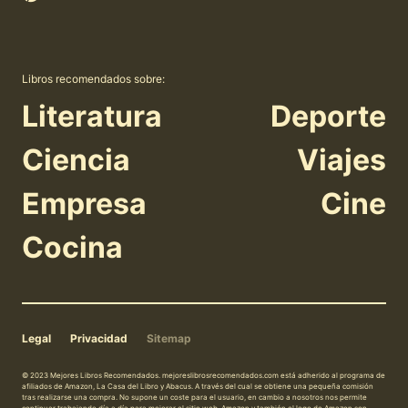
Libros recomendados sobre:
Literatura
Deporte
Ciencia
Viajes
Empresa
Cine
Cocina
Legal
Privacidad
Sitemap
© 2023 Mejores Libros Recomendados. mejoreslibrosrecomendados.com está adherido al programa de
afiliados de Amazon, La Casa del Libro y Abacus. A través del cual se obtiene una pequeña comisión
tras realizarse una compra. No supone un coste para el usuario, en cambio a nosotros nos permite
continuar trabajando día a día para mejorar el sitio web. Amazon y también el logo de Amazon son