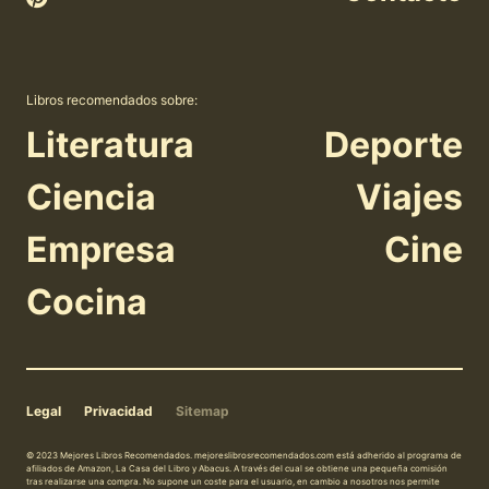
Libros recomendados sobre:
Literatura
Deporte
Ciencia
Viajes
Empresa
Cine
Cocina
Legal
Privacidad
Sitemap
© 2023 Mejores Libros Recomendados. mejoreslibrosrecomendados.com está adherido al programa de
afiliados de Amazon, La Casa del Libro y Abacus. A través del cual se obtiene una pequeña comisión
tras realizarse una compra. No supone un coste para el usuario, en cambio a nosotros nos permite