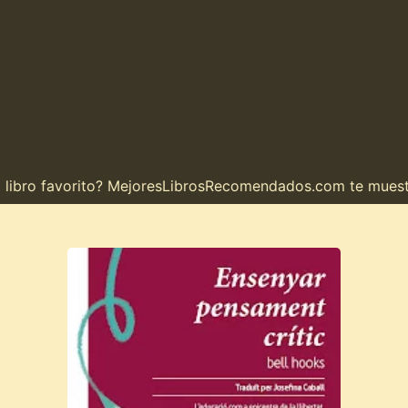
ro favorito? MejoresLibrosRecomendados.com te muestra el