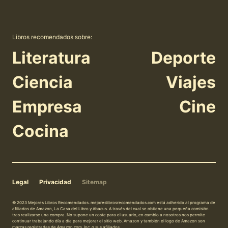
Libros recomendados sobre:
Literatura
Deporte
Ciencia
Viajes
Empresa
Cine
Cocina
Legal
Privacidad
Sitemap
© 2023 Mejores Libros Recomendados. mejoreslibrosrecomendados.com está adherido al programa de
afiliados de Amazon, La Casa del Libro y Abacus. A través del cual se obtiene una pequeña comisión
tras realizarse una compra. No supone un coste para el usuario, en cambio a nosotros nos permite
continuar trabajando día a día para mejorar el sitio web. Amazon y también el logo de Amazon son
marcas registradas de Amazon.com, Inc, o sus afiliados.