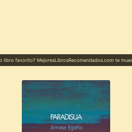
ibro favorito? MejoresLibrosRecomendados.com te muestra 