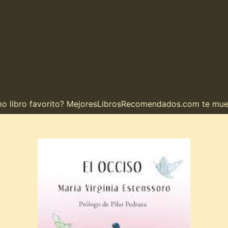
ibro favorito? MejoresLibrosRecomendados.com te muestra