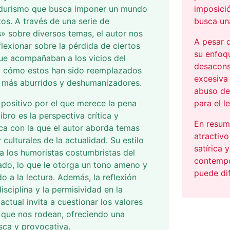
durismo que busca imponer un mundo
imposici
tos. A través de una serie de
busca una
s» sobre diversos temas, el autor nos
A pesar d
eflexionar sobre la pérdida de ciertos
su enfoq
ue acompañaban a los vicios del
desaconse
y cómo estos han sido reemplazados
excesiva 
s más aburridos y deshumanizadores.
abuso de
positivo por el que merece la pena
para el le
libro es la perspectiva crítica y
En resum
ca con la que el autor aborda temas
atractivo
 culturales de la actualidad. Su estilo
satírica 
a los humoristas costumbristas del
contempo
ado, lo que le otorga un tono ameno y
puede dif
do a la lectura. Además, la reflexión
isciplina y la permisividad en la
actual invita a cuestionar los valores
 que nos rodean, ofreciendo una
esca y provocativa.