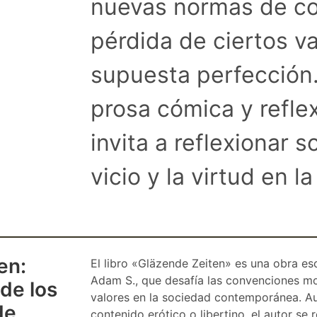
nuevas normas de co
pérdida de ciertos v
supuesta perfección.
prosa cómica y reflex
invita a reflexionar s
vicio y la virtud en l
en:
El libro «Gläzende Zeiten» es una obra es
Adam S., que desafía las convenciones mod
 de los
valores en la sociedad contemporánea. Aun
de
contenido erótico o libertino, el autor se