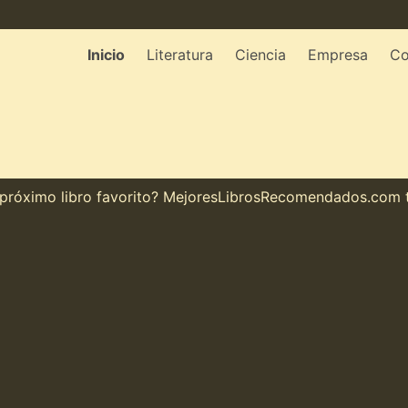
Inicio
Literatura
Ciencia
Empresa
Co
ximo libro favorito? MejoresLibrosRecomendados.com te m