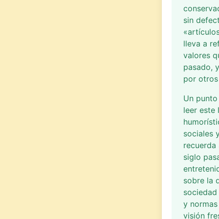
conserva
sin defec
«artículo
lleva a r
valores q
pasado, 
por otro
Un punto 
leer este 
humorísti
sociales y
recuerda 
siglo pas
entreteni
sobre la d
sociedad 
y normas
visión fr