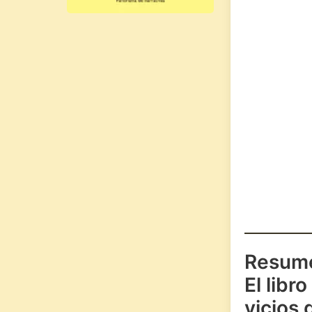
Resum
El libro
vicios 