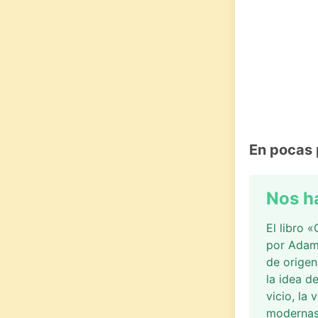
En pocas 
Nos h
El libro 
por Adam 
de origen
la idea de
vicio, la
modernas