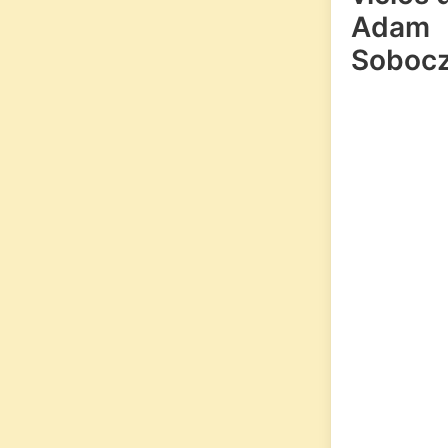
Adam
Sobocz