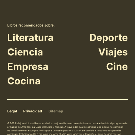
Libros recomendados sobre:
Literatura
Deporte
Ciencia
Viajes
Empresa
Cine
Cocina
Legal
Privacidad
Sitemap
© 2023 Mejores Libros Recomendados. mejoreslibrosrecomendados.com está adherido al programa de
afiliados de Amazon, La Casa del Libro y Abacus. A través del cual se obtiene una pequeña comisión
tras realizarse una compra. No supone un coste para el usuario, en cambio a nosotros nos permite
continuar trabajando día a día para mejorar el sitio web. Amazon y también el logo de Amazon son