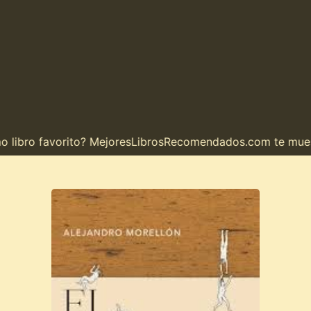
ibro favorito? MejoresLibrosRecomendados.com te muestra 