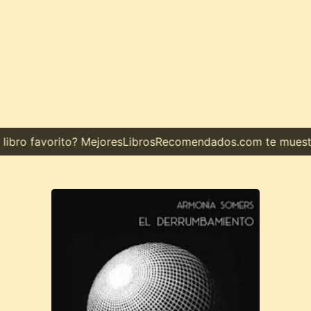
bro favorito? MejoresLibrosRecomendados.com te muestra e