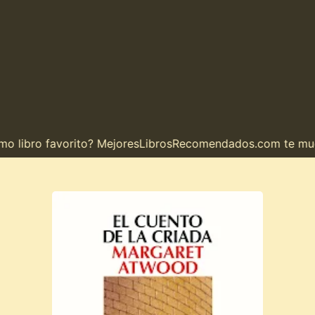
o libro favorito? MejoresLibrosRecomendados.com te muest