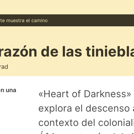
uestra el camino
razón de las tiniebl
rad
en una
«Heart of Darkness»
explora el descenso a
contexto del colonia