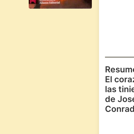
Resum
El cor
las tin
de Jos
Conra