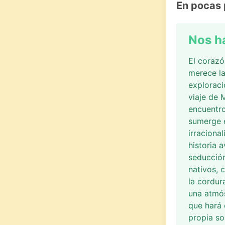
En pocas 
Nos h
El corazó
merece la
exploraci
viaje de 
encuentro
sumerge e
irraciona
historia 
seducción
nativos, 
la cordur
una atmós
que hará 
propia so