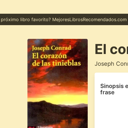
óximo libro favorito? MejoresLibrosRecomendados.com te m
El co
Joseph Con
Sinopsis 
frase