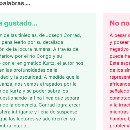
palabras….
a gustado…
No no
n de las tinieblas, de Joseph Conrad,
A pesar 
 pena leerlo por su detallada
y poseer 
ón de la locura humana. A través del
negativo 
Marlow por el río Congo y su
puede ha
 con el enigmático Kurtz, el autor nos
Este asp
n las profundidades de la
de los sí
lidad y la oscuridad. A medida que la
represent
avanza, nos vemos atrapados por la
africanos
 de Kurtz y su poder sobre los
señalado
cuestionando la fina línea que separa
connotaci
a de la demencia. Conrad logra crear
y la irra
fera intrigante y llena de suspense
mientras 
que los lectores se adentren en su
hombre bl
mbra interior.
problemát