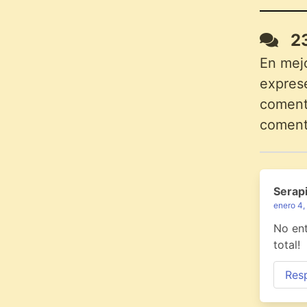
23
En mej
exprese
comenta
coment
Serap
enero 4,
No ent
total!
Res