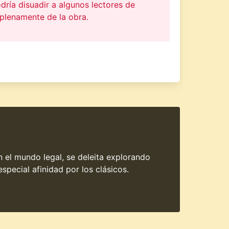
dría disuadir a algunos lectores de
 plenamente de la obra.
en el mundo legal, se deleita explorando
special afinidad por los clásicos.