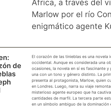
África, a través del v
Marlow por el río Co
enigmático agente K
en:
El corazón de las tinieblas es una novela i
occidental. Aunque es considerada una ob
azón de
ocasiones, la novela en sí es fascinante y 
ieblas
una con un tono y género distinto. La pri
eph
presenta al protagonista, Marlow, quien c
en Londres. Luego, narra su viaje remonta
d
misterioso agente europeo que ha cautiv
cantidades de marfil. La tercera parte es
en un símbolo ambiguo de la dominación e