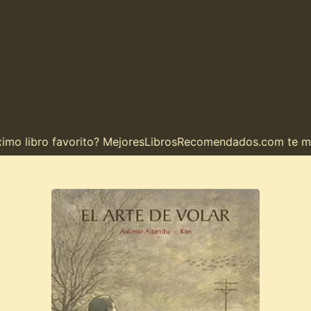
o libro favorito? MejoresLibrosRecomendados.com te muest