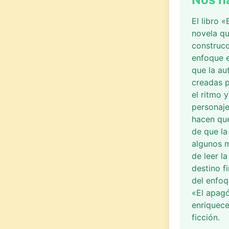
El libro 
novela qu
construcc
enfoque e
que la au
creadas p
el ritmo 
personaje
hacen que
de que la
algunos 
de leer l
destino fi
del enfoq
«El apagó
enriquece
ficción.