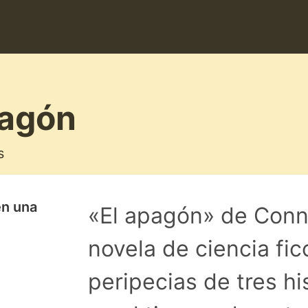
pagón
s
en una
«El apagón» de Conni
novela de ciencia fic
peripecias de tres hi