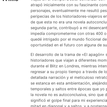
atrapó inicialmente con su fascinante con
personajes, eventualmente me resultó pes
peripecias de los historiadores-viajeros 
de que esta no era una novela autoconclus
segunda parte, contribuyó a mi desencant
impedía comprometerme con otras 400 o 
quedé intrigado por el mundo ficcional de
oportunidad en el futuro con alguna de su
El desarrollo de la trama de «El apagón» s
historiadores que viajan a diferentes mo
durante el Blitz en Londres, mientras in
regresar a su propio tiempo a través de l
detallada narración y el meticuloso retrat
se estanca en esta ambientación, alejánd
temporales y saltos entre épocas que yo 
la novela no es autoconclusiva, sino que 
significó el golpe final para mi experienci
mitad en diagonal y a saltos, y a postergar