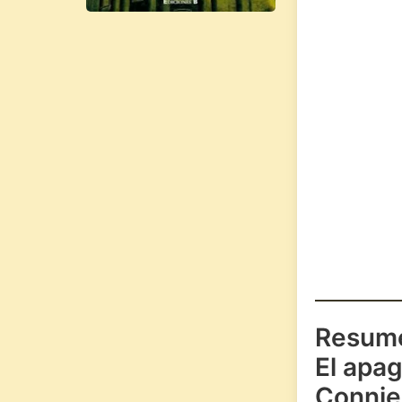
Resum
El apa
Connie 