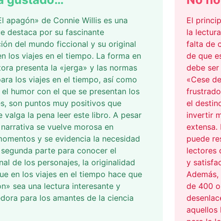
«El apagón» de Connie Willis es una
El princi
e destaca por su fascinante
la lectur
ión del mundo ficcional y su original
falta de 
n los viajes en el tiempo. La forma en
de que e
tora presenta la «jerga» y las normas
debe ser 
ara los viajes en el tiempo, así como
«Cese de 
y el humor con el que se presentan los
frustrad
s, son puntos muy positivos que
el destin
 valga la pena leer este libro. A pesar
invertir 
 narrativa se vuelve morosa en
extensa. 
momentos y se evidencia la necesidad
puede re
a segunda parte para conocer el
lectores
nal de los personajes, la originalidad
y satisfa
ue en los viajes en el tiempo hace que
Además, e
n» sea una lectura interesante y
de 400 o
dora para los amantes de la ciencia
desenlac
aquellos