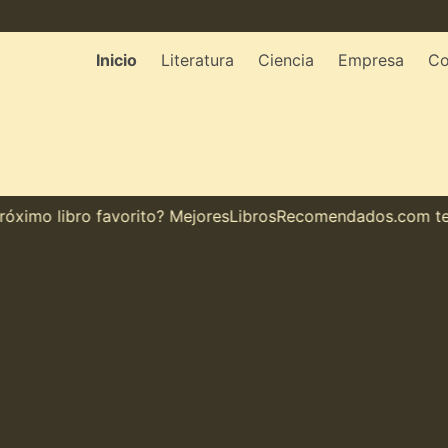
Inicio
Literatura
Ciencia
Empresa
Co
imo libro favorito? MejoresLibrosRecomendados.com te mue