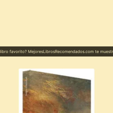
ro favorito? MejoresLibrosRecomendados.com te muestra e