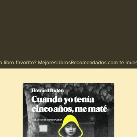
bro favorito? MejoresLibrosRecomendados.com te muestra e