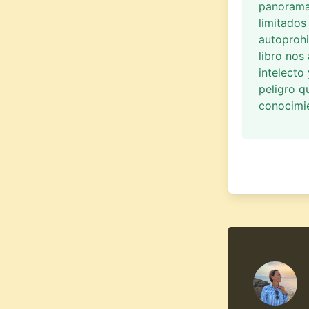
panorama 
limitados
autoprohi
libro nos
intelecto 
peligro q
conocimie