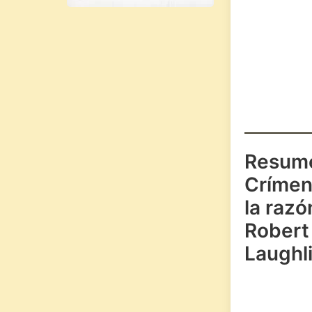
Resum
Crímen
la razó
Robert
Laughl