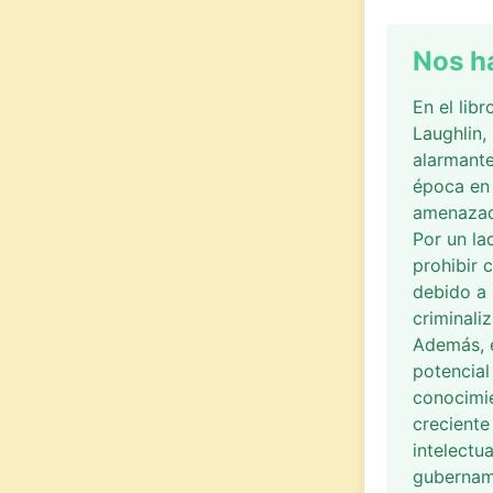
Nos h
En el lib
Laughlin,
alarmante
época en 
amenazado
Por un la
prohibir c
debido a 
criminali
Además, 
potencial
conocimie
creciente
intelectu
gubernam