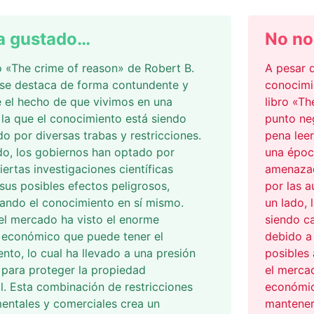
a gustado…
No no
ro «The crime of reason» de Robert B.
A pesar d
 se destaca de forma contundente y
conocimie
 el hecho de que vivimos en una
libro «Th
la que el conocimiento está siendo
punto neg
 por diversas trabas y restricciones.
pena leer
do, los gobiernos han optado por
una époc
iertas investigaciones científicas
amenazad
sus posibles efectos peligrosos,
por las 
zando el conocimiento en sí mismo.
un lado, 
el mercado ha visto el enorme
siendo c
 económico que puede tener el
debido a 
nto, lo cual ha llevado a una presión
posibles 
 para proteger la propiedad
el merca
al. Esta combinación de restricciones
económic
entales y comerciales crea un
mantener