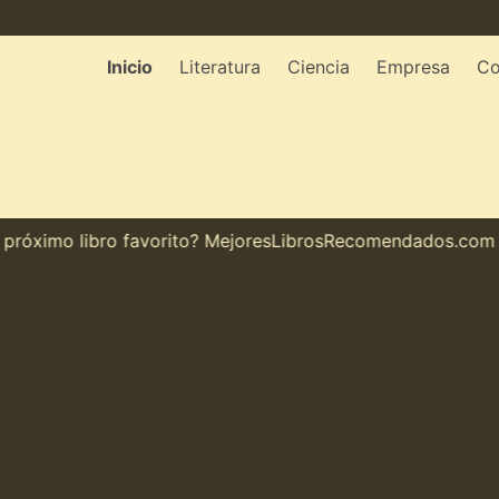
Inicio
Literatura
Ciencia
Empresa
Co
óximo libro favorito? MejoresLibrosRecomendados.com te m