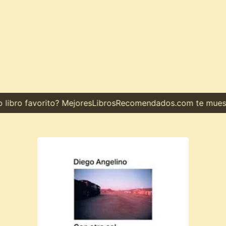
ro favorito? MejoresLibrosRecomendados.com te muestra el