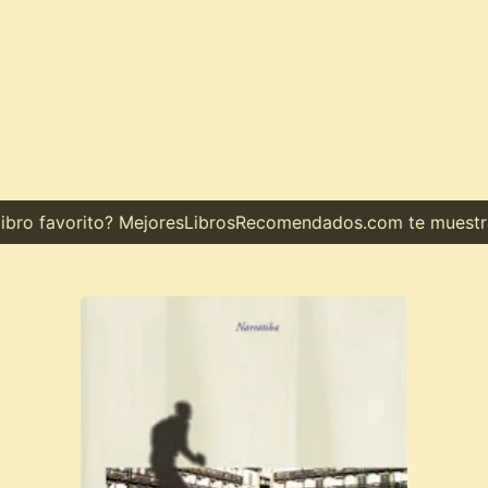
ro favorito? MejoresLibrosRecomendados.com te muestra el