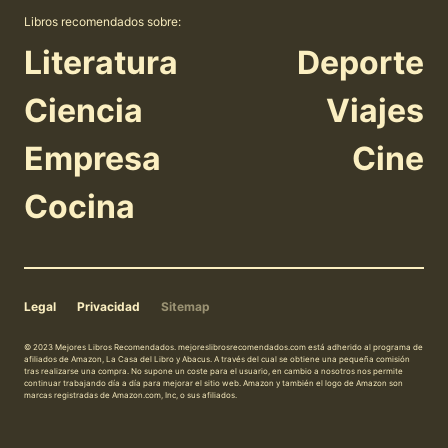
Libros recomendados sobre:
Literatura
Deporte
Ciencia
Viajes
Empresa
Cine
Cocina
Legal
Privacidad
Sitemap
© 2023 Mejores Libros Recomendados. mejoreslibrosrecomendados.com está adherido al programa de
afiliados de Amazon, La Casa del Libro y Abacus. A través del cual se obtiene una pequeña comisión
tras realizarse una compra. No supone un coste para el usuario, en cambio a nosotros nos permite
continuar trabajando día a día para mejorar el sitio web. Amazon y también el logo de Amazon son
marcas registradas de Amazon.com, Inc, o sus afiliados.