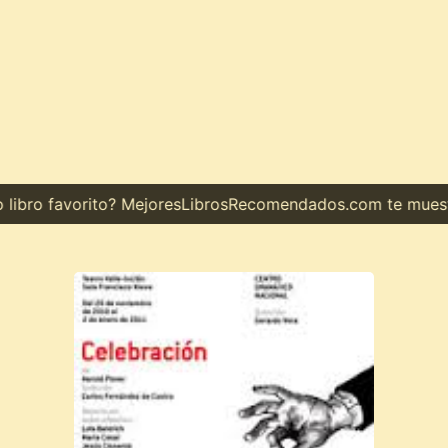
bro favorito? MejoresLibrosRecomendados.com te muestra e