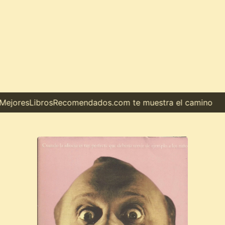
¿Quieres descubrir tu próximo libro favorito? MejoresLib