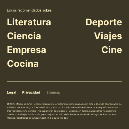
Libros recomendados sobre:
Literatura
Deporte
Ciencia
Viajes
Empresa
Cine
Cocina
Legal
Privacidad
Sitemap
© 2023 Mejores Libros Recomendados. mejoreslibrosrecomendados.com está adherido al programa de
afiliados de Amazon, La Casa del Libro y Abacus. A través del cual se obtiene una pequeña comisión
tras realizarse una compra. No supone un coste para el usuario, en cambio a nosotros nos permite
continuar trabajando día a día para mejorar el sitio web. Amazon y también el logo de Amazon son
marcas registradas de Amazon.com, Inc, o sus afiliados.