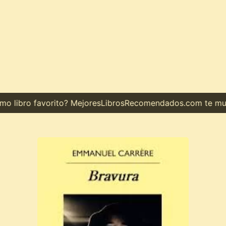
 libro favorito? MejoresLibrosRecomendados.com te muestr