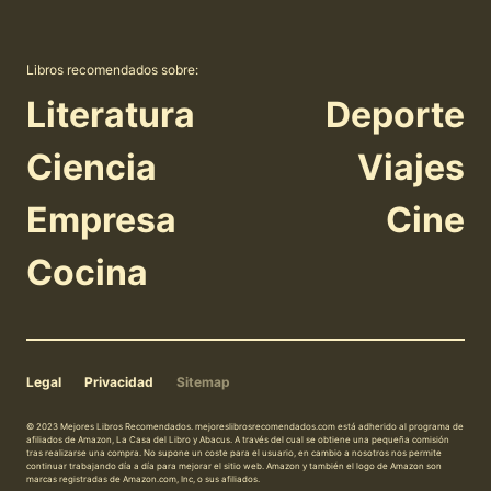
Libros recomendados sobre:
Literatura
Deporte
Ciencia
Viajes
Empresa
Cine
Cocina
Legal
Privacidad
Sitemap
© 2023 Mejores Libros Recomendados. mejoreslibrosrecomendados.com está adherido al programa de
afiliados de Amazon, La Casa del Libro y Abacus. A través del cual se obtiene una pequeña comisión
tras realizarse una compra. No supone un coste para el usuario, en cambio a nosotros nos permite
continuar trabajando día a día para mejorar el sitio web. Amazon y también el logo de Amazon son
marcas registradas de Amazon.com, Inc, o sus afiliados.