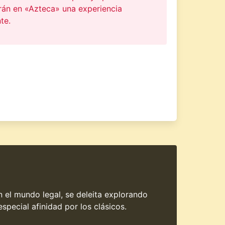
rán en «Azteca» una experiencia
te.
en el mundo legal, se deleita explorando
special afinidad por los clásicos.