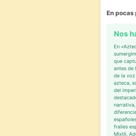
En pocas 
Nos h
En «Aztec
sumergimo
que captu
antes de 
de la voz
azteca, s
del imper
destacado
narrativa
diferencia
españoles
frailes e
Mixtli. A