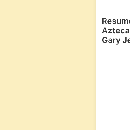
Resum
Azteca
Gary J