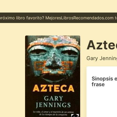
óximo libro favorito? MejoresLibrosRecomendados.com te m
Azte
Gary Jennin
Sinopsis 
frase