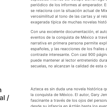
periódico de los informes al emperador. E
se relaciona con la situación actual de Mi
verosimilitud al tono de las cartas y al re
exagerada típica de muchas novelas histó
Con una excelente documentación, el auto
eventos de la conquista de México a través
narrativa en primera persona permite explo
españoles, y las reacciones de los frailes
contraste interesante. Con casi 900 página
puede mantener al lector entretenido dur
secuelas, no alcanzan la calidad de esta o
n
Azteca es sin duda una novela histórica qu
la conquista de México. El autor, Gary Je
l /
fascinante a través de los ojos del persona
desde su infancia en Aztlán hasta los eve