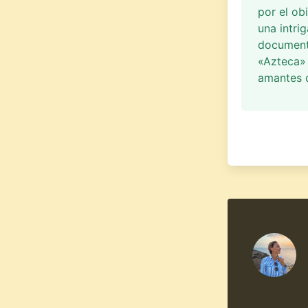
por el ob
una intri
documenta
«Azteca»
amantes d