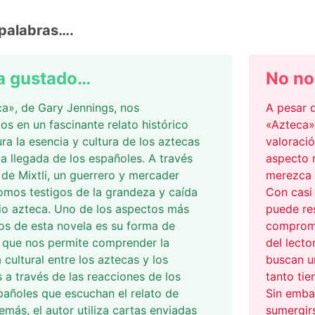
palabras….
a gustado…
No no
a», de Gary Jennings, nos
A pesar 
s en un fascinante relato histórico
«Azteca»
ra la esencia y cultura de los aztecas
valoraci
la llegada de los españoles. A través
aspecto 
 de Mixtli, un guerrero y mercader
merezca l
omos testigos de la grandeza y caída
Con casi 
io azteca. Uno de los aspectos más
puede res
s de esta novela es su forma de
compromi
, que nos permite comprender la
del lecto
 cultural entre los aztecas y los
buscan un
 a través de las reacciones de los
tanto tie
spañoles que escuchan el relato de
Sin emba
demás, el autor utiliza cartas enviadas
sumergirs