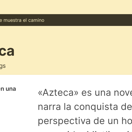
uestra el camino
ca
gs
en una
«Azteca» es una nove
narra la conquista d
perspectiva de un h