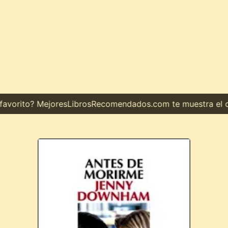
orito? MejoresLibrosRecomendados.com te muestra el cami